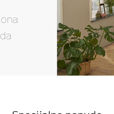
gona
eda