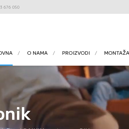
3 676 050
OVNA
O NAMA
PROIZVODI
MONTAŽA 
onik