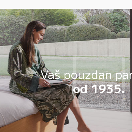
Vaš pouzdan pa
od 1935.