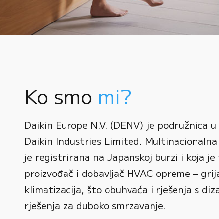
Ko smo
mi?
0
Daikin Europe N.V. (DENV) je podružnica u
1
Daikin Industries Limited. Multinacionalna 
0
2
0
je registrirana na Japanskoj burzi i koja je 
1
3
1
proizvođač i dobavljač HVAC opreme – grijan
2
0
4
2
klimatizacija, što obuhvaća i rješenja s diz
3
1
rješenja za duboko smrzavanje.
5
3