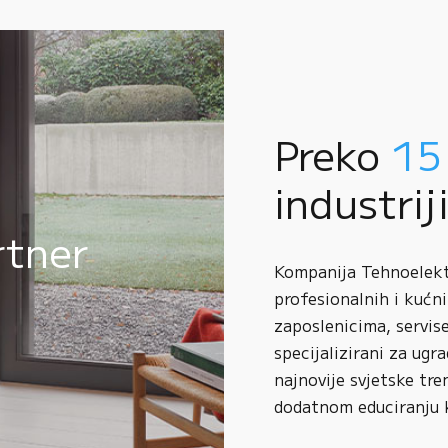
Preko
15
industrij
rtner
Kompanija Tehnoelektr
profesionalnih i kućni
zaposlenicima, servise
specijalizirani za ugr
najnovije svjetske tre
dodatnom educiranju 