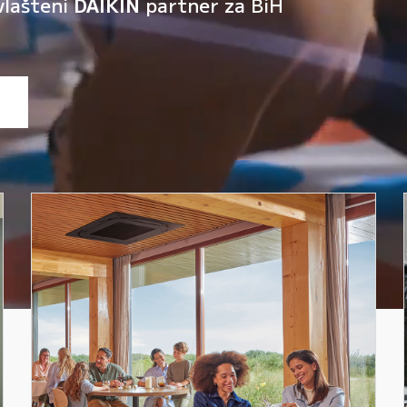
vlašteni
DAIKIN
partner za BiH