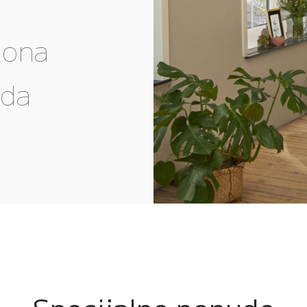
gona
eda