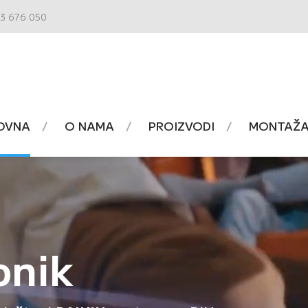
3 676 050
OVNA
O NAMA
PROIZVODI
MONTAŽA 
onik