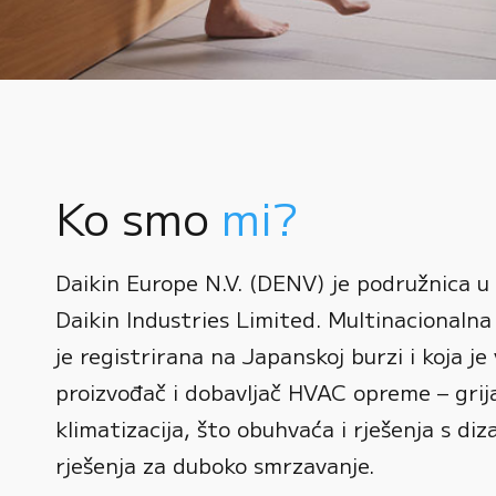
Ko smo
mi?
0
Daikin Europe N.V. (DENV) je podružnica u
1
Daikin Industries Limited. Multinacionalna 
0
2
0
je registrirana na Japanskoj burzi i koja je 
1
3
1
proizvođač i dobavljač HVAC opreme – grijan
2
0
4
2
klimatizacija, što obuhvaća i rješenja s diz
3
1
rješenja za duboko smrzavanje.
5
3