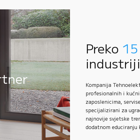
Preko
15
industrij
rtner
Kompanija Tehnoelektr
profesionalnih i kućni
zaposlenicima, servise
specijalizirani za ugr
najnovije svjetske tre
dodatnom educiranju 