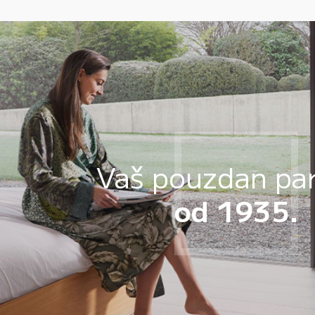
Vaš pouzdan pa
od 1935.