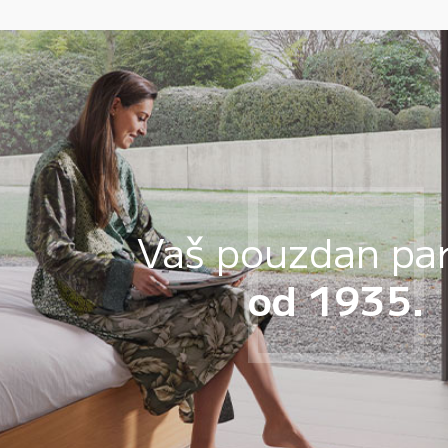
Vaš pouzdan pa
od 1935.