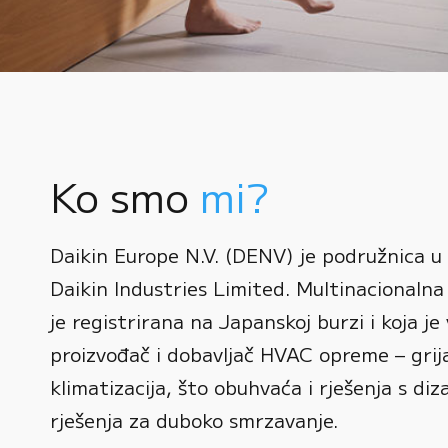
Ko smo
mi?
0
Daikin Europe N.V. (DENV) je podružnica u
1
Daikin Industries Limited. Multinacionalna 
0
2
0
je registrirana na Japanskoj burzi i koja je 
1
3
1
proizvođač i dobavljač HVAC opreme – grijan
2
0
4
2
klimatizacija, što obuhvaća i rješenja s diz
3
1
rješenja za duboko smrzavanje.
5
3