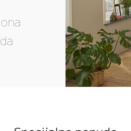
gona
eda