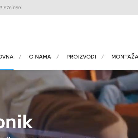
3 676 050
OVNA
O NAMA
PROIZVODI
MONTAŽA 
onik