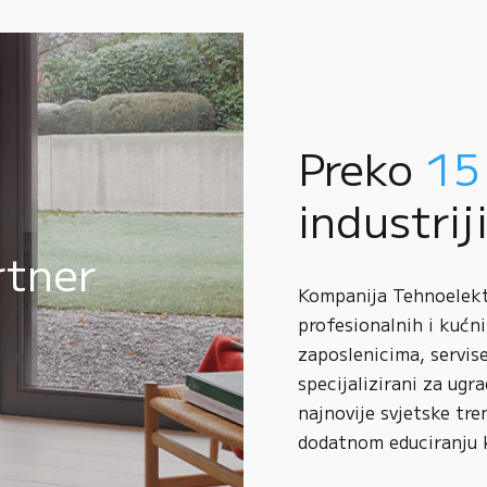
Preko
15
industrij
rtner
Kompanija Tehnoelektr
profesionalnih i kućni
zaposlenicima, servise
specijalizirani za ugr
najnovije svjetske tre
dodatnom educiranju 