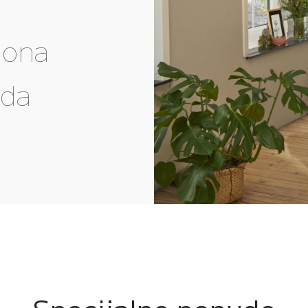
gona
eda