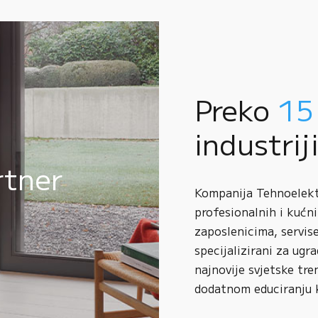
Preko
15
industrij
rtner
Kompanija Tehnoelektr
profesionalnih i kućni
zaposlenicima, servise
specijalizirani za ugr
najnovije svjetske tre
dodatnom educiranju 