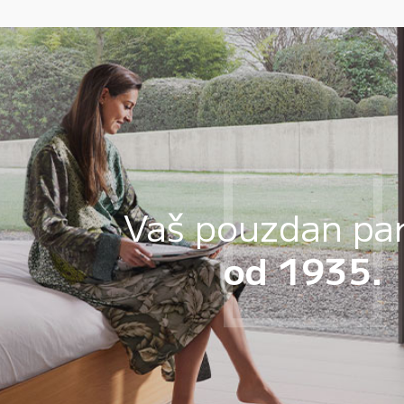
Vaš pouzdan pa
od 1935.