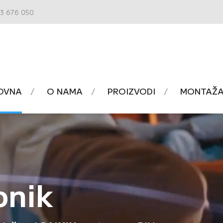
3 676 050
OVNA
O NAMA
PROIZVODI
MONTAŽA 
onik