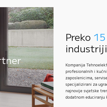
Preko
15
industrij
rtner
Kompanija Tehnoelektr
profesionalnih i kućni
zaposlenicima, servise
specijalizirani za ugr
najnovije svjetske tre
dodatnom educiranju 