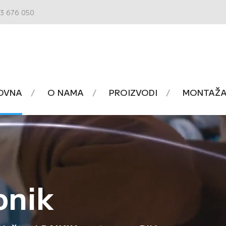
3 676 050
OVNA
O NAMA
PROIZVODI
MONTAŽA 
onik