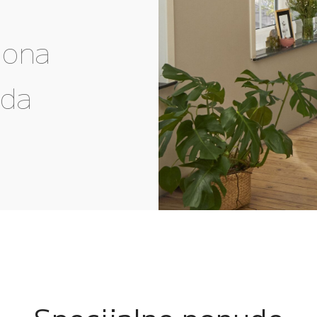
gona
eda