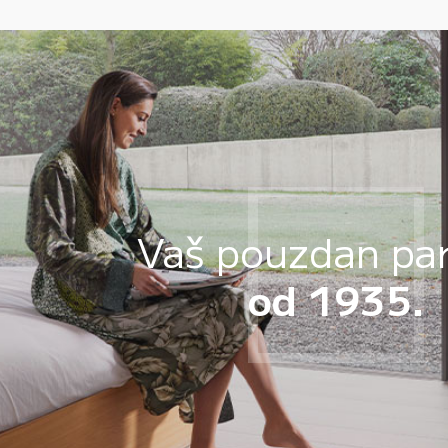
Vaš pouzdan pa
od 1935.