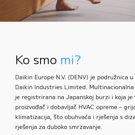
Ko smo
mi?
0
Daikin Europe N.V. (DENV) je podružnica u
1
Daikin Industries Limited. Multinacionalna 
0
2
0
je registrirana na Japanskoj burzi i koja je 
1
3
1
proizvođač i dobavljač HVAC opreme – grijan
2
0
4
2
klimatizacija, što obuhvaća i rješenja s diz
3
1
rješenja za duboko smrzavanje.
5
3