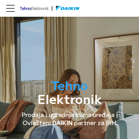
Tehno
Elektronik
Prodaja i ugradnja klima uređaja |
Ovlašteni
DAIKIN
partner za BiH