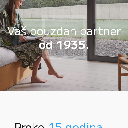
Vaš pouzdan partner
od 1935.
Preko
15 godina