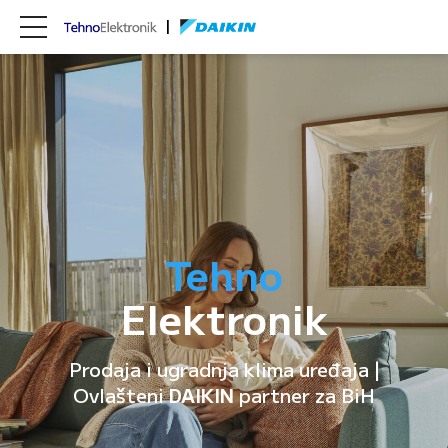
Tehno
Elektronik
Prodaja i ugradnja klima uređaja |
Ovlašteni
DAIKIN
partner za BiH