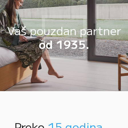
Vaš pouzdan partner
od 1935.
Preko
15 godina