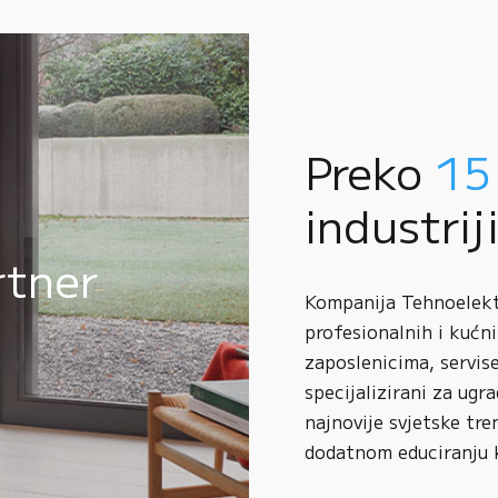
Preko
15
industrij
rtner
Kompanija Tehnoelektr
profesionalnih i kućni
zaposlenicima, servise
specijalizirani za ugr
najnovije svjetske tre
dodatnom educiranju 