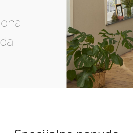
gona
eda