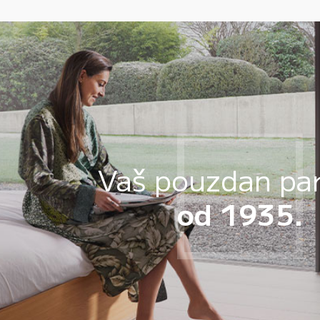
Vaš pouzdan pa
od 1935.