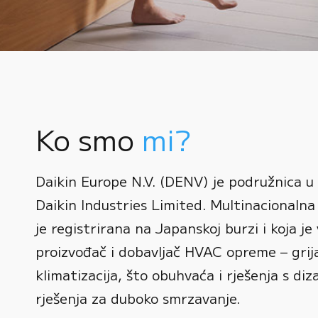
Ko smo
mi?
0
Daikin Europe N.V. (DENV) je podružnica u
1
Daikin Industries Limited. Multinacionalna 
0
2
0
je registrirana na Japanskoj burzi i koja je 
1
3
1
proizvođač i dobavljač HVAC opreme – grijan
2
0
4
2
klimatizacija, što obuhvaća i rješenja s diz
3
1
rješenja za duboko smrzavanje.
5
3