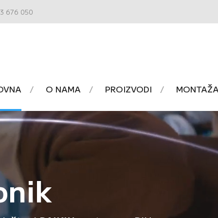
3 676 050
OVNA
O NAMA
PROIZVODI
MONTAŽA 
onik