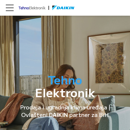
Tehno
Elektronik
Prodaja i ugradnja klima uređaja |
Ovlašteni
DAIKIN
partner za BiH