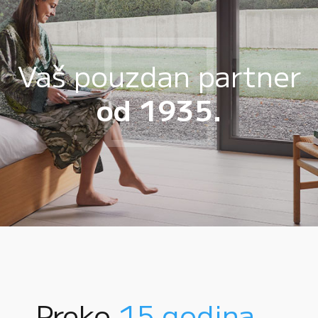
Vaš pouzdan partner
od 1935.
Preko
15 godina