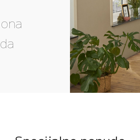
gona
eda