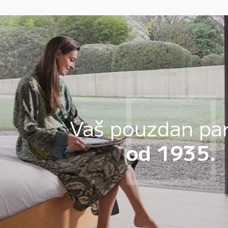
Vaš pouzdan pa
od 1935.