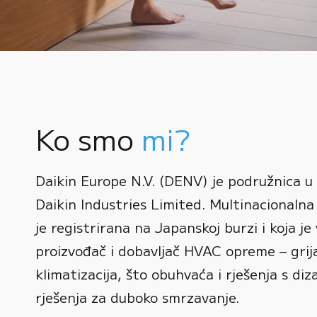
Ko smo
mi?
0
Daikin Europe N.V. (DENV) je podružnica u
1
Daikin Industries Limited. Multinacionalna 
0
2
0
je registrirana na Japanskoj burzi i koja je 
1
3
1
proizvođač i dobavljač HVAC opreme – grijan
2
0
4
2
klimatizacija, što obuhvaća i rješenja s diz
3
1
rješenja za duboko smrzavanje.
5
3