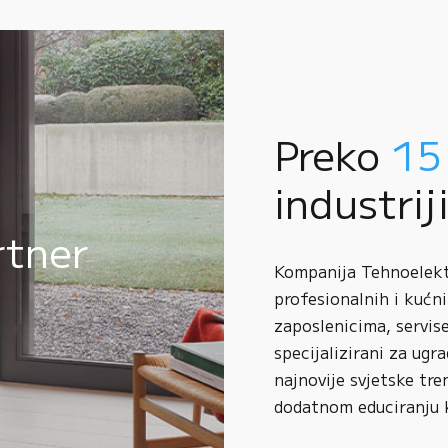
Preko
15
industrij
rtner
Kompanija Tehnoelektr
profesionalnih i kućni
zaposlenicima, servise
specijalizirani za ugr
najnovije svjetske tre
dodatnom educiranju 