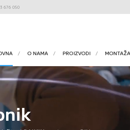
3 676 050
OVNA
O NAMA
PROIZVODI
MONTAŽA 
onik