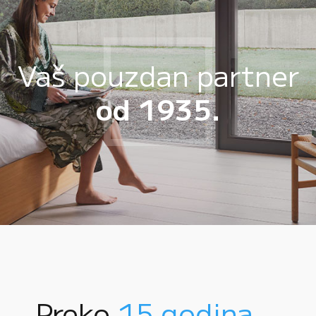
Vaš pouzdan partner
od 1935.
Preko
15 godina