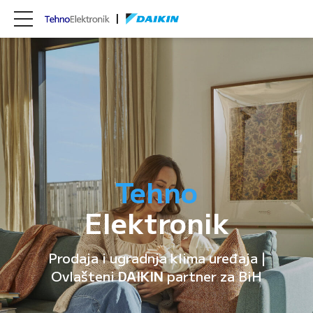
Tehno
Elektronik
Prodaja i ugradnja klima uređaja |
Ovlašteni
DAIKIN
partner za BiH