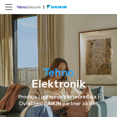
Tehno
Elektronik
Prodaja i ugradnja klima uređaja |
Ovlašteni
DAIKIN
partner za BiH