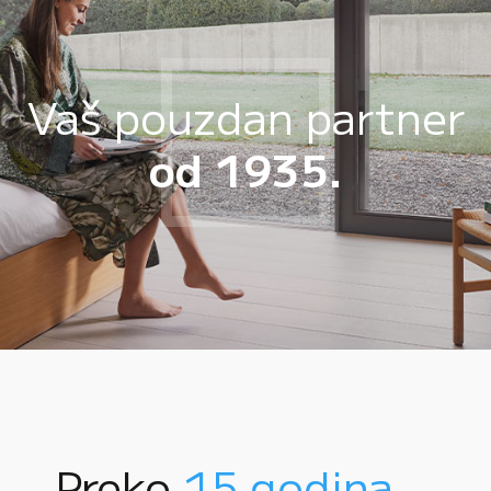
Vaš pouzdan partner
od 1935.
Preko
15 godina