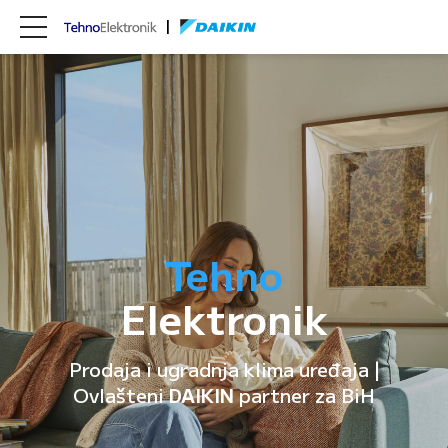
Tehno
Elektronik
Prodaja i ugradnja klima uređaja |
Ovlašteni
DAIKIN
partner za BiH