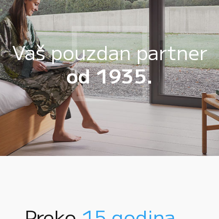
Vaš pouzdan partner
od 1935.
Preko
15 godina