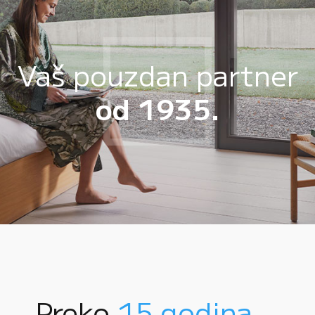
Vaš pouzdan partner
od 1935.
Preko
15 godina