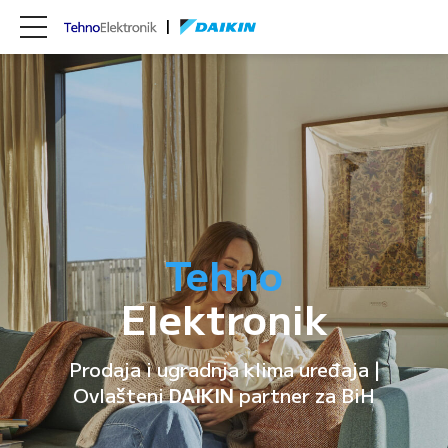
Tehno
Elektronik
Prodaja i ugradnja klima uređaja |
Ovlašteni
DAIKIN
partner za BiH