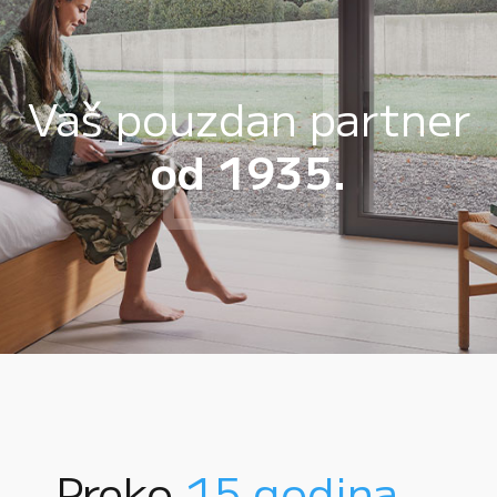
Vaš pouzdan partner
od 1935.
Preko
15 godina