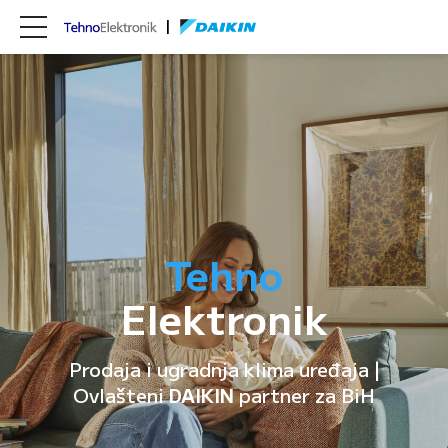
Tehno
Elektronik
Prodaja i ugradnja klima uređaja |
Ovlašteni
DAIKIN
partner za BiH