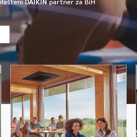
vlašteni
DAIKIN
partner za BiH