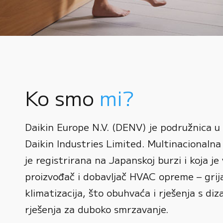
Ko smo
mi?
0
Daikin Europe N.V. (DENV) je podružnica u
1
Daikin Industries Limited. Multinacionalna 
0
2
0
je registrirana na Japanskoj burzi i koja je 
1
3
1
proizvođač i dobavljač HVAC opreme – grijan
2
0
4
2
klimatizacija, što obuhvaća i rješenja s diz
3
1
rješenja za duboko smrzavanje.
5
3