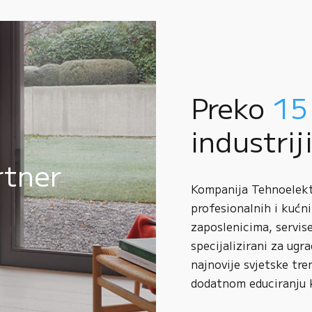
Preko
15
industrij
rtner
Kompanija Tehnoelektr
profesionalnih i kućni
zaposlenicima, servise
specijalizirani za ugr
najnovije svjetske tre
dodatnom educiranju 