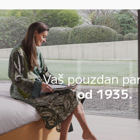
Vaš pouzdan pa
od 1935.