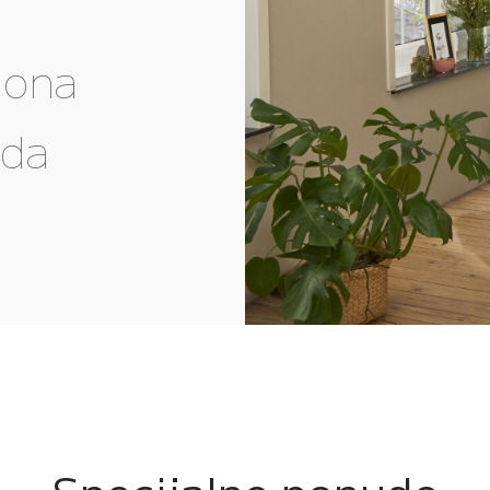
gona
eda