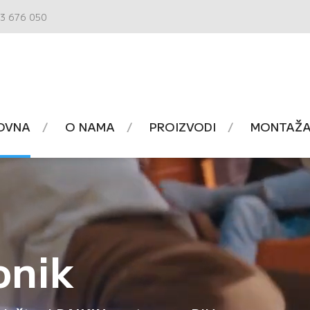
3 676 050
OVNA
O NAMA
PROIZVODI
MONTAŽA 
onik