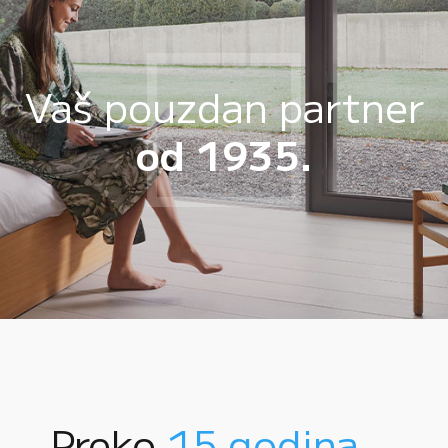
Vaš pouzdan partner
od 1935.
Preko
15 godina