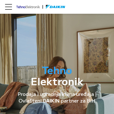
Tehno
Elektronik
Prodaja i ugradnja klima uređaja |
Ovlašteni
DAIKIN
partner za BiH