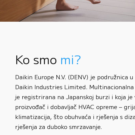
Ko smo
mi?
0
Daikin Europe N.V. (DENV) je podružnica u
1
Daikin Industries Limited. Multinacionalna 
0
2
0
je registrirana na Japanskoj burzi i koja je 
1
3
1
proizvođač i dobavljač HVAC opreme – grijan
2
0
4
2
klimatizacija, što obuhvaća i rješenja s diz
3
1
rješenja za duboko smrzavanje.
5
3