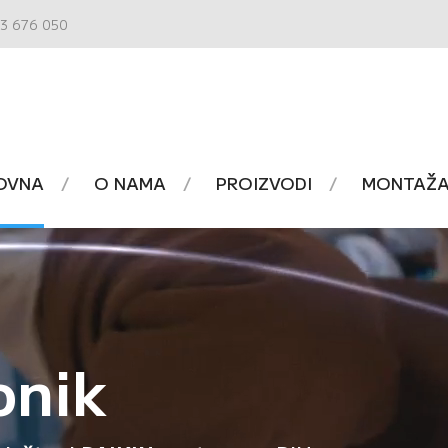
3 676 050
OVNA
O NAMA
PROIZVODI
MONTAŽA 
onik