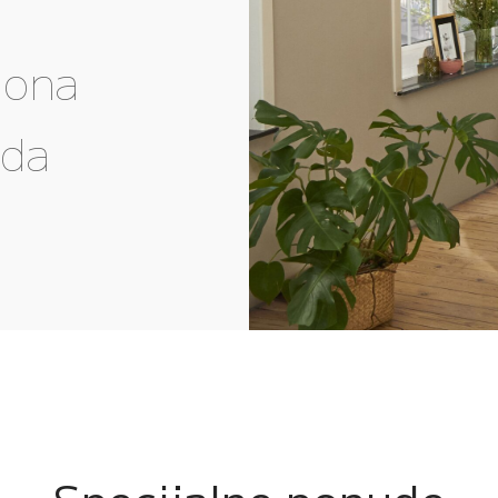
gona
eda