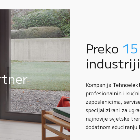
Preko
15
industrij
rtner
Kompanija Tehnoelektr
profesionalnih i kućni
zaposlenicima, servise
specijalizirani za ugr
najnovije svjetske tre
dodatnom educiranju 