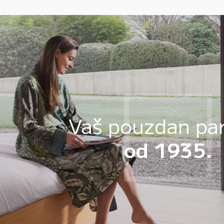
Vaš pouzdan pa
od 1935.