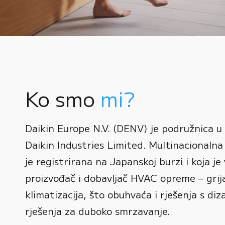
Ko smo
mi?
0
Daikin Europe N.V. (DENV) je podružnica u
1
Daikin Industries Limited. Multinacionalna 
0
2
0
je registrirana na Japanskoj burzi i koja je 
1
3
1
proizvođač i dobavljač HVAC opreme – grijan
2
0
4
2
klimatizacija, što obuhvaća i rješenja s diz
3
1
rješenja za duboko smrzavanje.
5
3