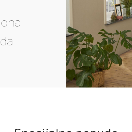
gona
eda