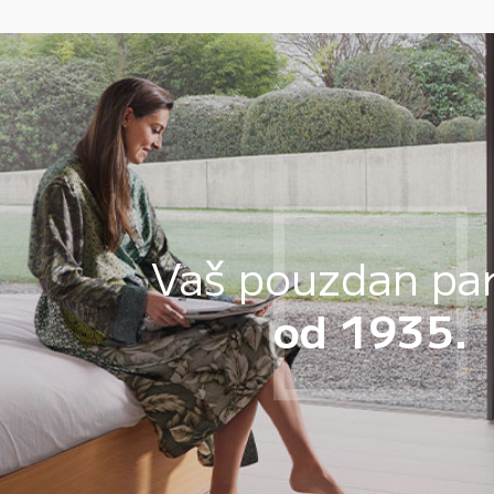
Vaš pouzdan pa
od 1935.