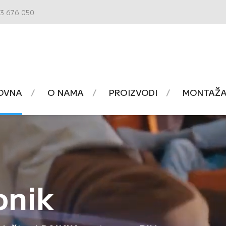
3 676 050
OVNA
O NAMA
PROIZVODI
MONTAŽA 
onik