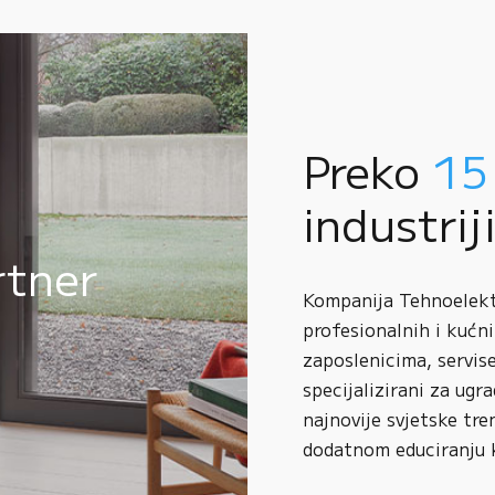
Preko
15
industrij
rtner
Kompanija Tehnoelektr
profesionalnih i kućni
zaposlenicima, servise
specijalizirani za ugr
najnovije svjetske tre
dodatnom educiranju 