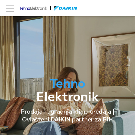
Tehno
Elektronik
Prodaja i ugradnja klima uređaja |
Ovlašteni
DAIKIN
partner za BiH