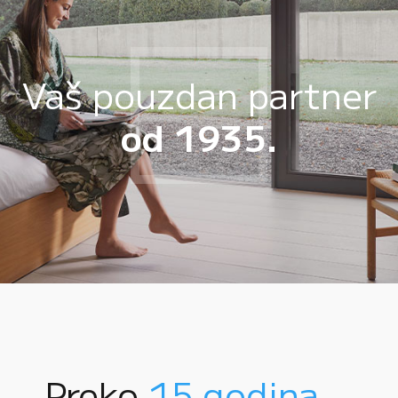
Vaš pouzdan partner
od 1935.
Preko
15 godina