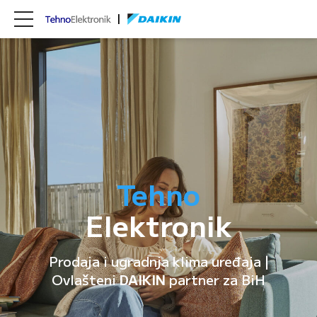
Tehno
Elektronik
Prodaja i ugradnja klima uređaja |
Ovlašteni
DAIKIN
partner za BiH