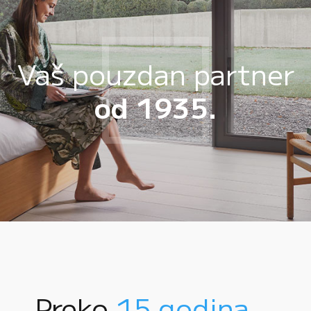
Vaš pouzdan partner
od 1935.
Preko
15 godina