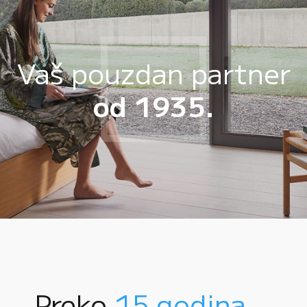
Vaš pouzdan partner
od 1935.
Preko
15 godina