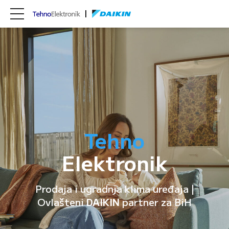
Tehno
Elektronik
Prodaja i ugradnja klima uređaja |
Ovlašteni
DAIKIN
partner za BiH