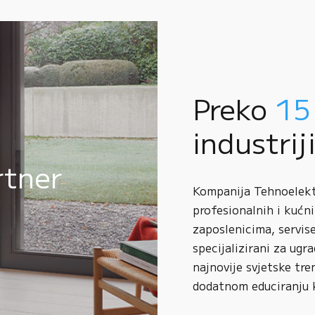
Preko
15
industrij
rtner
Kompanija Tehnoelektr
profesionalnih i kućni
zaposlenicima, servise
specijalizirani za ugr
najnovije svjetske tre
dodatnom educiranju 