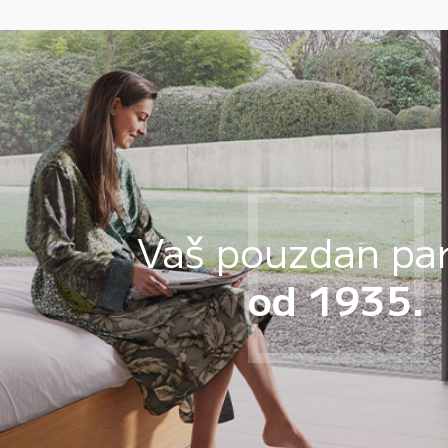
Vaš pouzdan pa
od 1935.