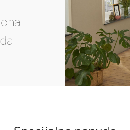
gona
eda