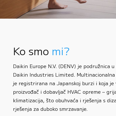
Ko smo
mi?
0
Daikin Europe N.V. (DENV) je podružnica u
1
Daikin Industries Limited. Multinacionalna 
0
2
0
je registrirana na Japanskoj burzi i koja je 
1
3
1
proizvođač i dobavljač HVAC opreme – grijan
2
0
4
2
klimatizacija, što obuhvaća i rješenja s diz
3
1
rješenja za duboko smrzavanje.
5
3