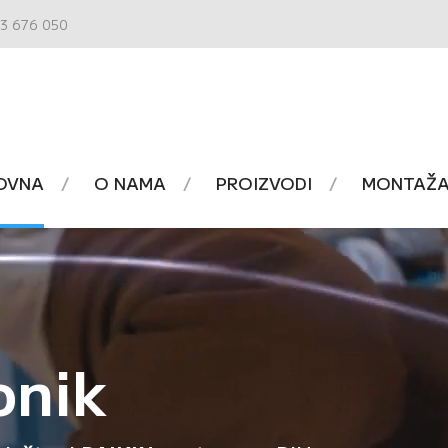
3 676 050
OVNA
O NAMA
PROIZVODI
MONTAŽA 
onik