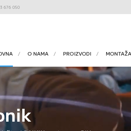
3 676 050
OVNA
O NAMA
PROIZVODI
MONTAŽA 
onik