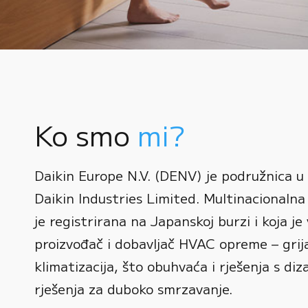
Ko smo
mi?
0
Daikin Europe N.V. (DENV) je podružnica u
1
Daikin Industries Limited. Multinacionalna 
0
2
0
je registrirana na Japanskoj burzi i koja je 
1
3
1
proizvođač i dobavljač HVAC opreme – grijan
2
0
4
2
klimatizacija, što obuhvaća i rješenja s diz
3
1
rješenja za duboko smrzavanje.
5
3