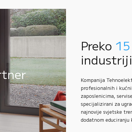
Preko
15
industrij
rtner
Kompanija Tehnoelektr
profesionalnih i kućni
zaposlenicima, servise
specijalizirani za ugr
najnovije svjetske tre
dodatnom educiranju 