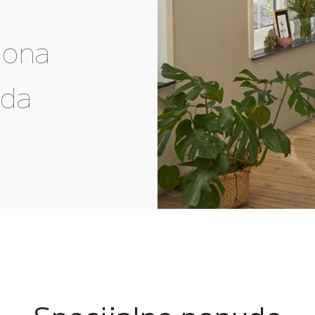
gona
eda