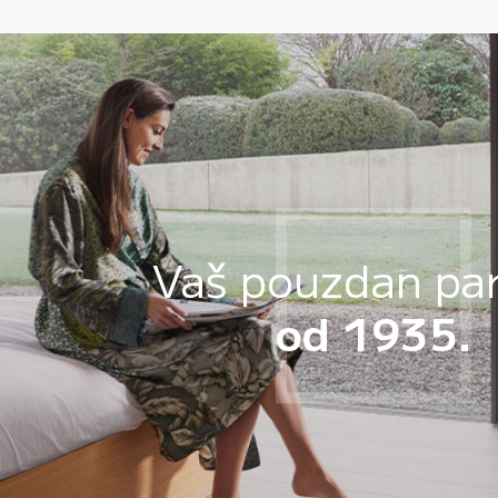
Vaš pouzdan pa
od 1935.