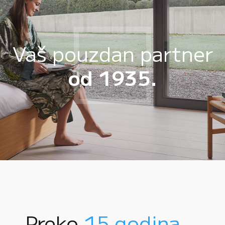
Vaš pouzdan partner
od 1935.
Preko
15 godina