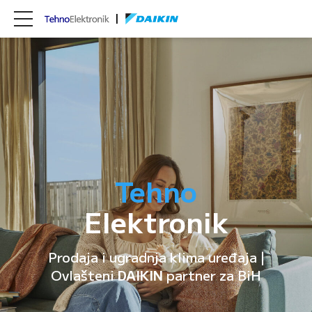
Tehno
Elektronik
Prodaja i ugradnja klima uređaja |
Ovlašteni
DAIKIN
partner za BiH