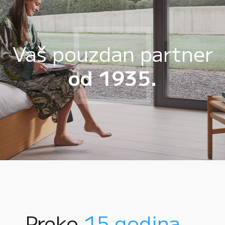
Vaš pouzdan partner
od 1935.
Preko
15 godina