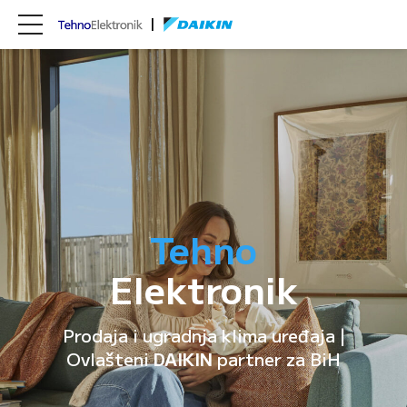
Tehno
Elektronik
Prodaja i ugradnja klima uređaja |
Ovlašteni
DAIKIN
partner za BiH