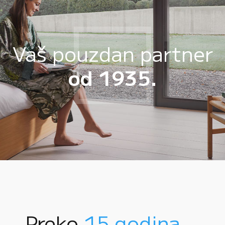
Vaš pouzdan partner
od 1935.
Preko
15 godina