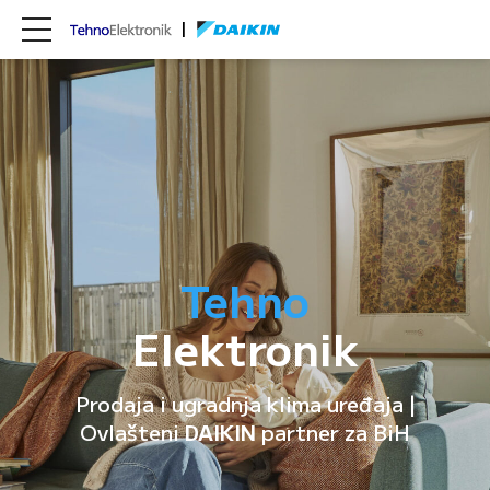
Tehno
Elektronik
Prodaja i ugradnja klima uređaja |
Ovlašteni
DAIKIN
partner za BiH