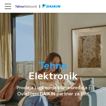
Tehno
Elektronik
Prodaja i ugradnja klima uređaja |
Ovlašteni
DAIKIN
partner za BiH