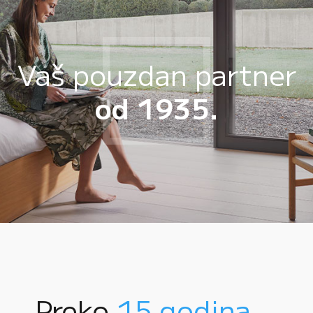
Vaš pouzdan partner
od 1935.
Preko
15 godina