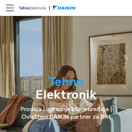
Tehno
Elektronik
Prodaja i ugradnja klima uređaja |
Ovlašteni
DAIKIN
partner za BiH