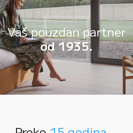
Vaš pouzdan partner
od 1935.
Preko
15 godina