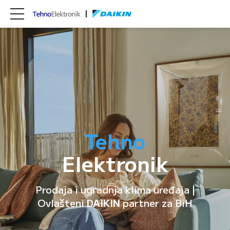
Tehno
Elektronik
Prodaja i ugradnja klima uređaja |
Ovlašteni
DAIKIN
partner za BiH