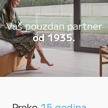
Vaš pouzdan partner
od 1935.
Preko
15 godina