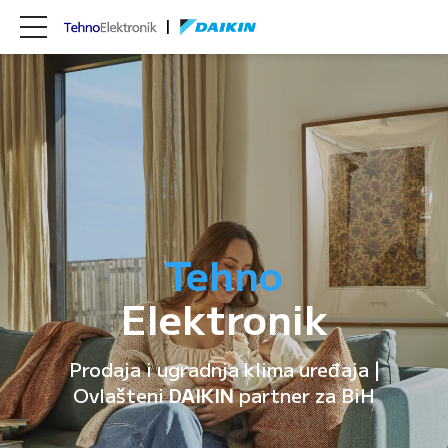
Tehno
Elektronik
Prodaja i ugradnja klima uređaja |
Ovlašteni
DAIKIN
partner za BiH