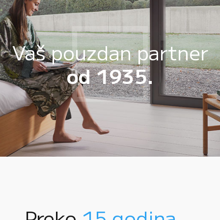
Vaš pouzdan partner
od 1935.
Preko
15 godina