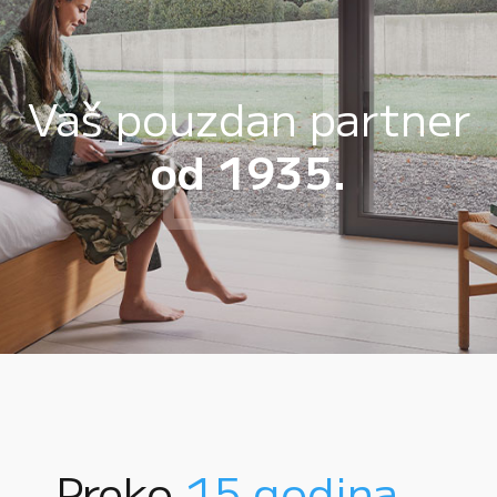
Vaš pouzdan partner
od 1935.
Preko
15 godina