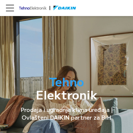
Tehno
Elektronik
Prodaja i ugradnja klima uređaja |
Ovlašteni
DAIKIN
partner za BiH