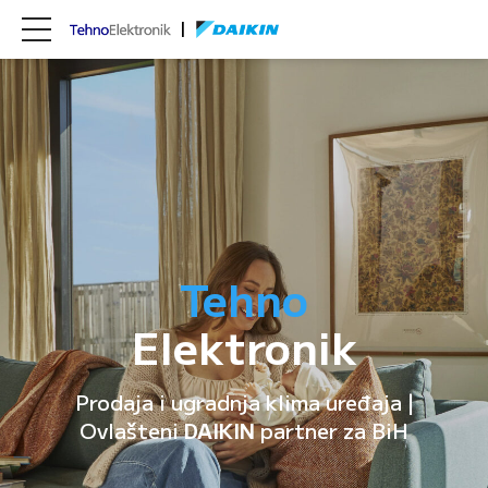
Tehno
Elektronik
Prodaja i ugradnja klima uređaja |
Ovlašteni
DAIKIN
partner za BiH