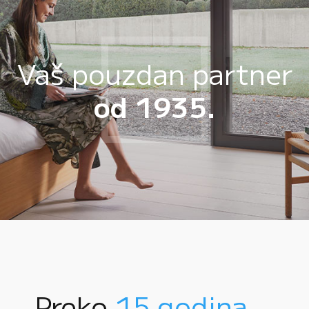
Vaš pouzdan partner
od 1935.
Preko
15 godina