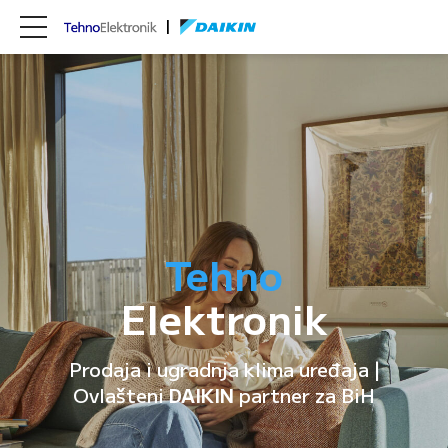
Tehno
Elektronik
Prodaja i ugradnja klima uređaja |
Ovlašteni
DAIKIN
partner za BiH