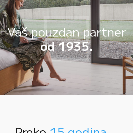
Vaš pouzdan partner
od 1935.
Preko
15 godina