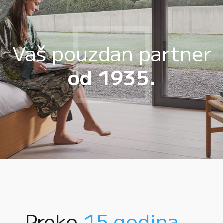
Vaš pouzdan partner
od 1935.
Preko
15 godina