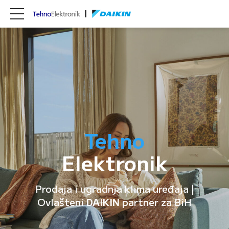
Tehno
Elektronik
Prodaja i ugradnja klima uređaja |
Ovlašteni
DAIKIN
partner za BiH