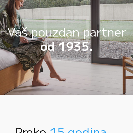
Vaš pouzdan partner
od 1935.
Preko
15 godina