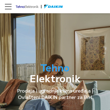
Tehno
Elektronik
Prodaja i ugradnja klima uređaja |
Ovlašteni
DAIKIN
partner za BiH