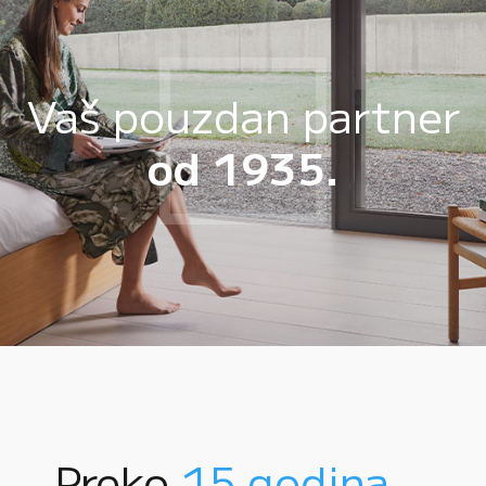
Vaš pouzdan partner
od 1935.
Preko
15 godina