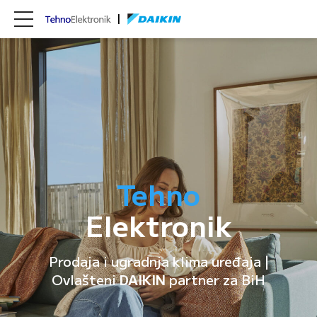
Tehno
Elektronik
Prodaja i ugradnja klima uređaja |
Ovlašteni
DAIKIN
partner za BiH