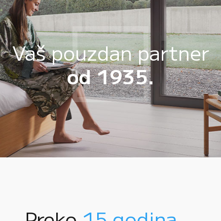
Vaš pouzdan partner
od 1935.
Preko
15 godina