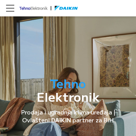
Tehno
Elektronik
Prodaja i ugradnja klima uređaja |
Ovlašteni
DAIKIN
partner za BiH