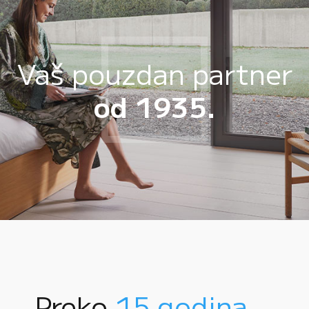
Vaš pouzdan partner
od 1935.
Preko
15 godina