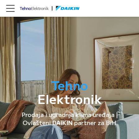
Tehno
Elektronik
Prodaja i ugradnja klima uređaja |
Ovlašteni
DAIKIN
partner za BiH