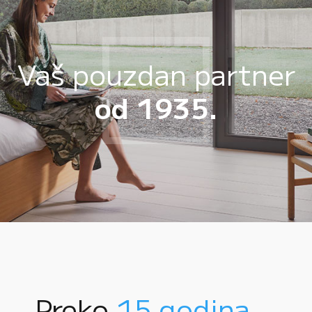
Vaš pouzdan partner
od 1935.
Preko
15 godina