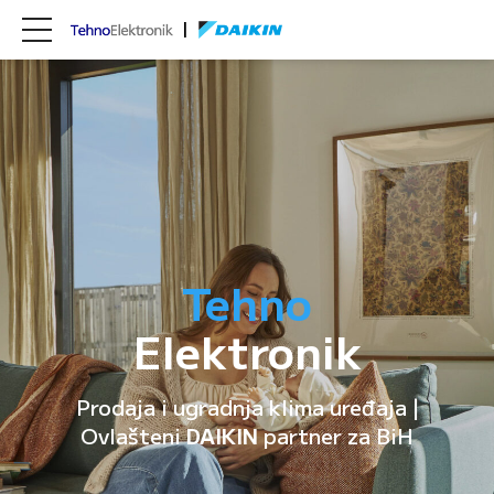
Tehno
Elektronik
Prodaja i ugradnja klima uređaja |
Ovlašteni
DAIKIN
partner za BiH