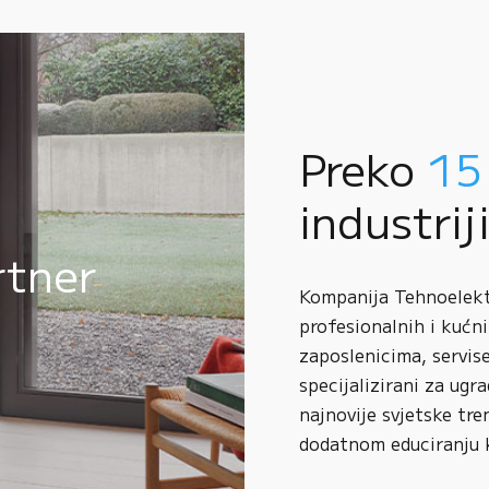
Preko
15
industrij
rtner
Kompanija Tehnoelektr
profesionalnih i kućni
zaposlenicima, servise
specijalizirani za ugr
najnovije svjetske tre
dodatnom educiranju 