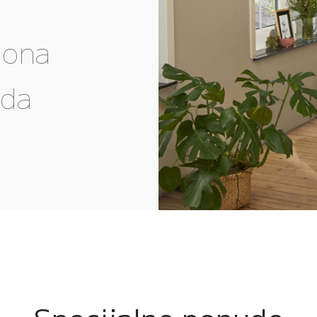
gona
eda