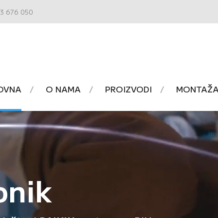
3 676 050
OVNA
O NAMA
PROIZVODI
MONTAŽA 
onik