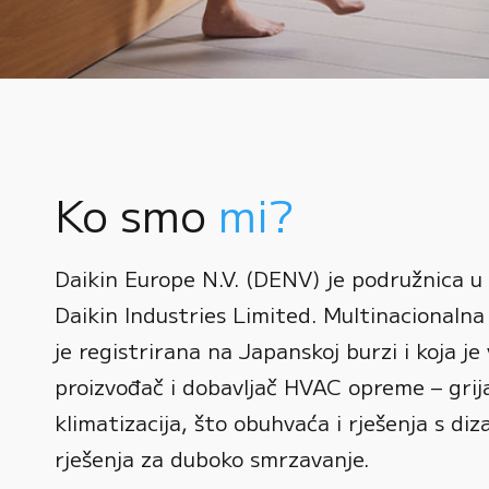
Ko smo
mi?
0
Daikin Europe N.V. (DENV) je podružnica u
1
Daikin Industries Limited. Multinacionalna 
0
2
0
je registrirana na Japanskoj burzi i koja je 
1
3
1
proizvođač i dobavljač HVAC opreme – grijan
2
0
4
2
klimatizacija, što obuhvaća i rješenja s diz
3
1
rješenja za duboko smrzavanje.
5
3