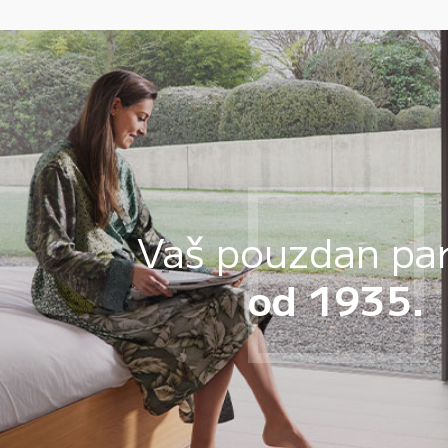
Vaš pouzdan pa
od 1935.