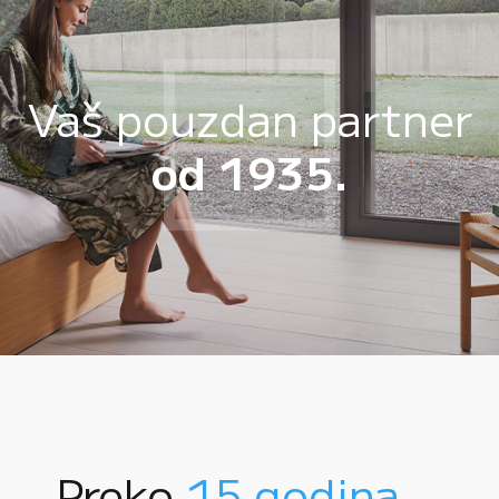
Vaš pouzdan partner
od 1935.
Preko
15 godina