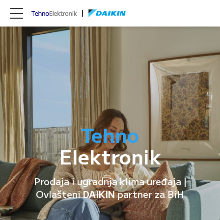
Tehno
Elektronik
Prodaja i ugradnja klima uređaja |
Ovlašteni
DAIKIN
partner za BiH