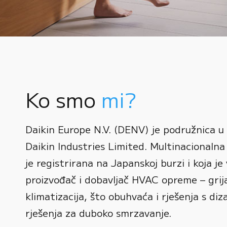
Ko smo
mi?
0
Daikin Europe N.V. (DENV) je podružnica u
1
Daikin Industries Limited. Multinacionalna 
0
2
0
je registrirana na Japanskoj burzi i koja je 
1
3
1
proizvođač i dobavljač HVAC opreme – grijan
2
0
4
2
klimatizacija, što obuhvaća i rješenja s diz
3
1
rješenja za duboko smrzavanje.
5
3