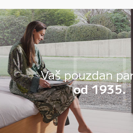
Vaš pouzdan pa
od 1935.