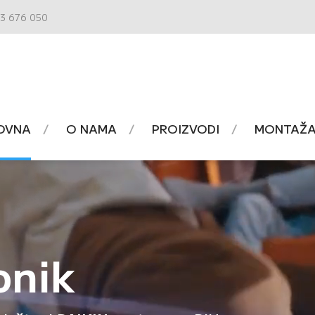
3 676 050
OVNA
O NAMA
PROIZVODI
MONTAŽA 
onik