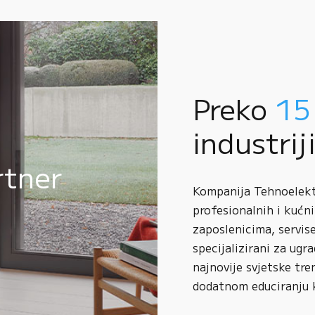
Preko
15
industrij
rtner
Kompanija Tehnoelektr
profesionalnih i kućni
zaposlenicima, servise
specijalizirani za ugr
najnovije svjetske tre
dodatnom educiranju 