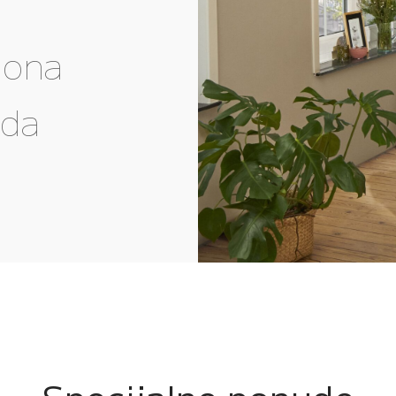
gona
eda