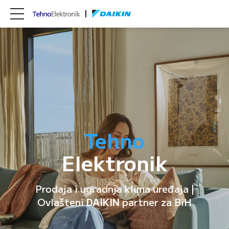
Tehno
Elektronik
Prodaja i ugradnja klima uređaja |
Ovlašteni
DAIKIN
partner za BiH