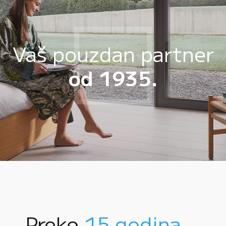
Vaš pouzdan partner
od 1935.
Preko
15 godina