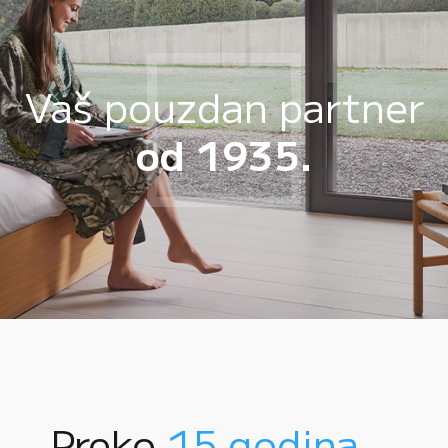
Vaš pouzdan partner
od 1935.
Preko
15 godina