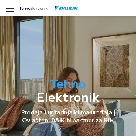
Tehno
Elektronik
Prodaja i ugradnja klima uređaja |
Ovlašteni
DAIKIN
partner za BiH