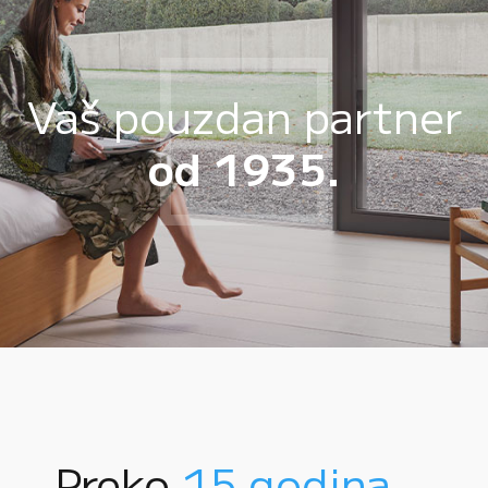
Vaš pouzdan partner
od 1935.
Preko
15 godina