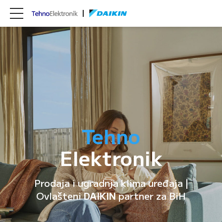
Tehno
Elektronik
Prodaja i ugradnja klima uređaja |
Ovlašteni
DAIKIN
partner za BiH