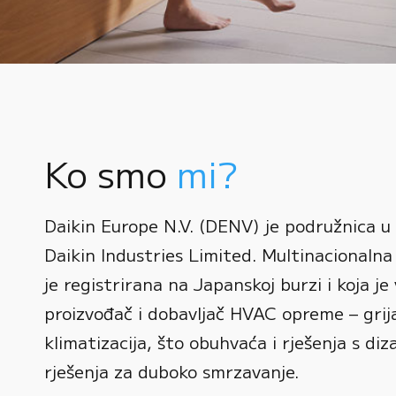
Ko smo
mi?
0
Daikin Europe N.V. (DENV) je podružnica u
1
Daikin Industries Limited. Multinacionalna 
0
2
0
je registrirana na Japanskoj burzi i koja je 
1
3
1
proizvođač i dobavljač HVAC opreme – grijan
2
0
4
2
klimatizacija, što obuhvaća i rješenja s diz
3
1
rješenja za duboko smrzavanje.
5
3