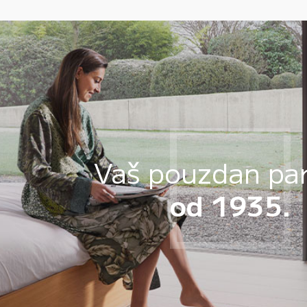
Vaš pouzdan pa
od 1935.