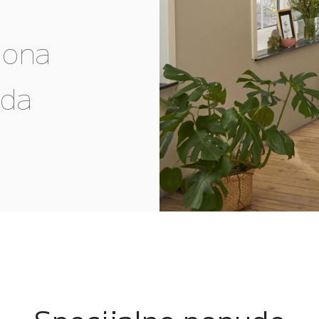
gona
eda