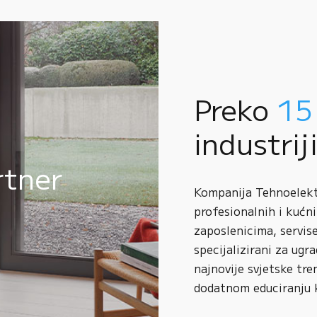
Preko
15
industrij
rtner
Kompanija Tehnoelektr
profesionalnih i kućni
zaposlenicima, servise
specijalizirani za ugr
najnovije svjetske tre
dodatnom educiranju 