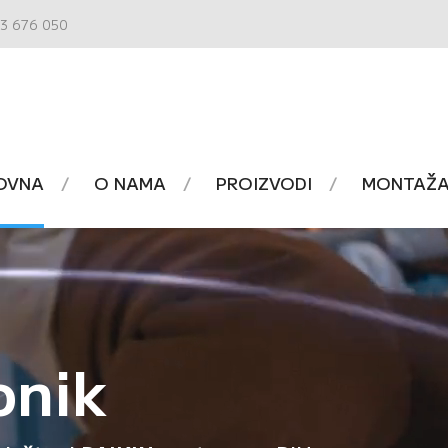
3 676 050
OVNA
O NAMA
PROIZVODI
MONTAŽA 
onik